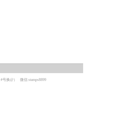
om（#号换@）
微信:stamps8899