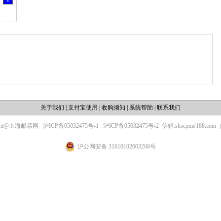
关于我们
|
支付宝使用
|
收购须知
|
系统帮助
|
联系我们
ight@上海邮票网
沪ICP备05032475号-1
沪ICP备05032475号-2
信箱:shscpm#188.c
沪公网安备 31010102003268号