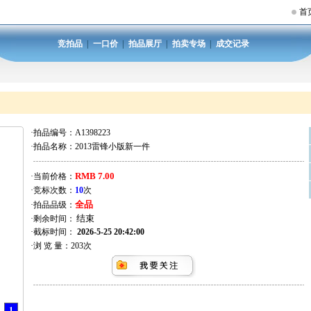
首
竞拍品
|
一口价
|
拍品展厅
|
拍卖专场
|
成交记录
·拍品编号：
A1398223
·拍品名称：
2013雷锋小版新一件
RMB 7.00
·当前价格：
·竞标次数：
10
次
全品
·拍品品级：
·剩余时间：
·截标时间：
2026-5-25 20:42:00
·浏 览 量：
203
次
1