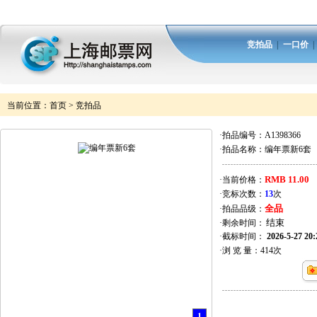
竞拍品
|
一口价
当前位置：
首页
>
竞拍品
·拍品编号：
A1398366
·拍品名称：
编年票新6套
RMB 11.00
·当前价格：
·竞标次数：
13
次
全品
·拍品品级：
·剩余时间：
·截标时间：
2026-5-27 20:
·浏 览 量：
414
次
1