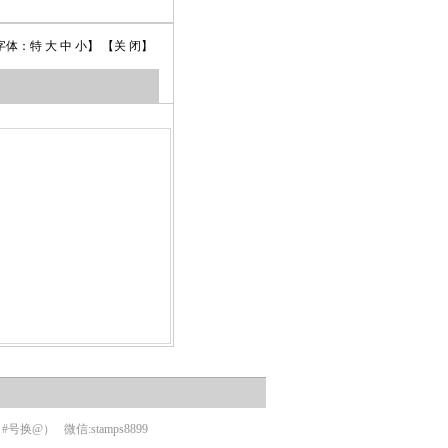
字体：
特
大
中
小
】
【关 闭】
om（#号换@）
微信:stamps8899