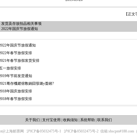
【正文
：
发货及存放拍品相关事项
：
2022年国庆节放假通知
2022年国庆节放假通知
2022年春节放假安排
2021年春节放假发货安排
五一放假安排
2019年节前发货通知
2021骞存槬鑺傛斁鍋囧彂璐у畨鎺?
2018年国庆放假安排
2018年春节放假安排
关于我们
|
支付宝使用
|
收购须知
|
系统帮助
|
联系我们
ight@上海邮票网
沪ICP备05032475号-1
沪ICP备05032475号-2
信箱:shscpm#188.c