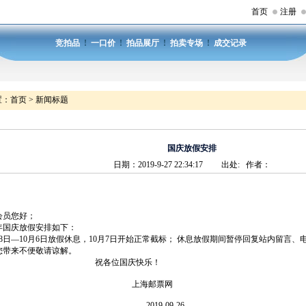
首页
注册
竞拍品
!
一口价
!
拍品展厅
!
拍卖专场
!
成交记录
置：
首页
>
新闻标题
国庆放假安排
日期：2019-9-27 22:34:17 出处: 作者：
会员您好；
9年国庆放假安排如下：
8日—10月6日放假休息，10月7日开始正常截标； 休息放假期间暂停回复站内留言
您带来不便敬请谅解。
各位国庆快乐！
上海邮票网
019-09-26