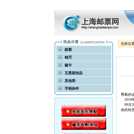
当前位
邮票
钱币
磁卡
五星级拍品
其他类
字画杂件
尊敬的
201
09月2
由此给
祝
2