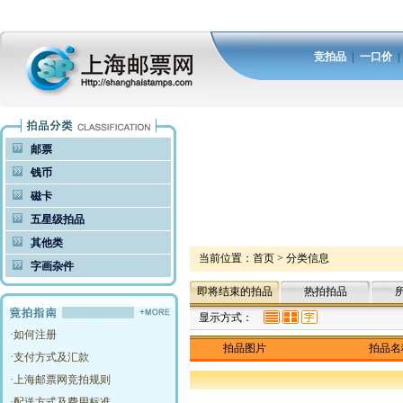
竞拍品
|
一口价
邮票
钱币
磁卡
五星级拍品
其他类
当前位置：
首页
>
分类信息
字画杂件
即将结束的拍品
热拍拍品
显示方式：
·
如何注册
拍品图片
拍品名
·
支付方式及汇款
·
上海邮票网竞拍规则
·
配送方式及费用标准